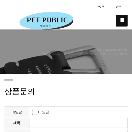
login
join
We have created a awesome theme
Far far away,behind the word mountains, far from the countries
상품문의
비밀글
비밀글
제목