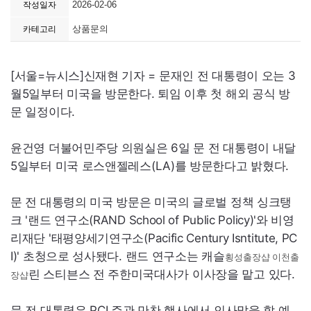
2026-02-06
작성일자
상품문의
카테고리
[서울=뉴시스]신재현 기자 = 문재인 전 대통령이 오는 3
월5일부터 미국을 방문한다. 퇴임 이후 첫 해외 공식 방
문 일정이다.
윤건영 더불어민주당 의원실은 6일 문 전 대통령이 내달
5일부터 미국 로스앤젤레스(
LA
)를 방문한다고 밝혔다.
문 전 대통령의 미국 방문은 미국의 글로벌 정책 싱크탱
크 '랜드 연구소(
RAND
School
of
Public
Policy
)'와 비영
리재단 '태평양세기연구소(
Pacific
Century
Isntitute
,
PC
I
)' 초청으로 성사됐다. 랜드 연구소는 캐슬
횡성출장샵
이천출
린 스티븐스 전 주한미국대사가 이사장을 맡고 있다.
장샵
문 전 대통령은
PCI
주관 만찬 행사에서 인사말을 할 예