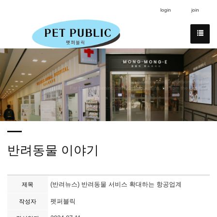
login
join
We have created a awesome theme
Far far away,behind the word mountains, far from the countries
반려동물 이야기
(반려뉴스) 반려동물 서비스 확대하는 항공업계
제목
펫퍼블릭
작성자