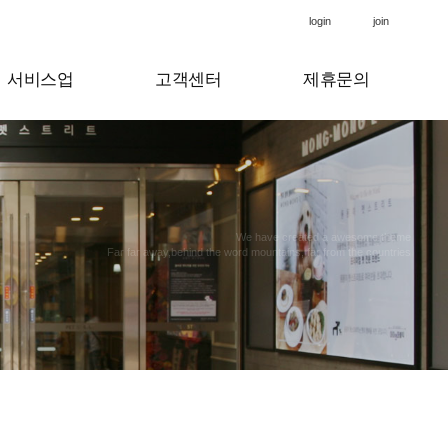
login
join
서비스업
고객센터
제휴문의
We have created a awesome theme
Far far away,behind the word mountains, far from the countries