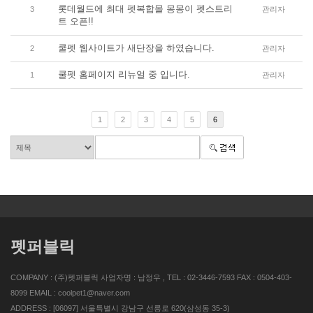
롯데월드에 최대 펫복합몰 몽몽이 펫스트리
3
관리자
트 오픈!!
쿨펫 웹사이트가 새단장을 하였습니다.
2
관리자
쿨펫 홈페이지 리뉴얼 중 입니다.
1
관리자
1
2
3
4
5
6
펫퍼블릭
COMPANY : (주)펫퍼블릭 사업자명 : 남정우 , TEL : 02-3446-7593 FAX : 0504-403-
8099 EMAIL : coolpet1@naver.com
ADDRESS : [06097] 서울특별시 강남구 선릉로 620(삼성동 35-3)